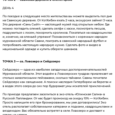
ДЕНЬ 4
По поездке в следующее место жительства вы можете выделить пол дня
на Саамскую деревню. От КотХибин ехать 2 часа, экскурсия займет 3 часа.
Это деревня «Самь Сыйт» — настоящий музей под открытым небом. Где
можно: погладить оленей, сделать селфи с хаски, посмотреть песцов,
подружиться с лосем, покормить кроликов. Покататься на квадроциклах
и, конечно, на оленьей упряжке! Познакомиться с коренным народом
мурманской области Саами, поиграть в саамский народный футбол и
попробовать настоящую народную кухню. Сделать фото и видео в
национальной одежде и купить обереги шаманов.
ТОЧКА 3 — оз. Ловозеро и Сейдозеро
Сейдозеро — одна из наиболее загадочных достопримечательностей
Мурманской области. Этот водоём в Ловозерских тундрах привлекает не
столько живописными пейзажами, сколько тайнами. Саамы почитали
Сейдозеро как священное. А поиски наследия Гипербореи на берегах и
в водах этого озера до сих пор будоражат умы искателей приключений.
По приезде предлагаем заселиться в эко-отель «Юлинская Салма» в
Русской Лапландии. От нас будет промокод на скидку 10% — КотХибин.
Просто напишите его при бронировании, мы уже договорились! Эко
отель располагает собственными катерами и лодками, квадроциклами и
вездеходом. Вас обязательно встретят в селе Ловозеро и доставят к
отелю на катере.