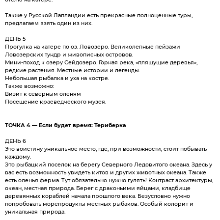
Также у Русской Лапландии есть прекрасные полноценные туры,
предлагаем взять один из них.
ДЕНЬ 5
Прогулка на катере по оз. Ловозеро. Великолепные пейзажи
Ловозерских тундр и живописных островов.
Мини-поход к озеру Сейдозеро. Горная река, «пляшущие деревья»,
редкие растения. Местные истории и легенды.
Небольшая рыбалка и уха на костре.
Также возможно:
Визит к северным оленям
Посещение краеведческого музея.
ТОЧКА 4 — Если будет время: Териберка
ДЕНЬ 6
Это воистину уникальное место, где, при возможности, стоит побывать
каждому.
Это рыбацкий поселок на берегу Северного Ледовитого океана. Здесь у
вас есть возможность увидеть китов и других животных океана. Также
есть оленья ферма. Тут обязательно нужно гулять! Контраст архитектуры,
океан, местная природа. Берег с драконьими яйцами, кладбище
деревянных кораблей начала прошлого века. Безусловно нужно
попробовать морепродукты местных рыбаков. Особый колорит и
уникальная природа.