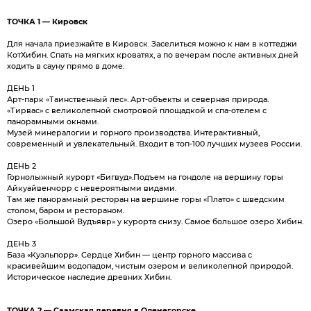
ТОЧКА 1 — Кировск
Для начала приезжайте в Кировск. Заселиться можно к нам в коттеджи
КотХибин. Спать на мягких кроватях, а по вечерам после активных дней
ходить в сауну прямо в доме.
ДЕНЬ 1
Арт-парк «Таинственный лес». Арт-объекты и северная природа.
«Тирвас» с великолепной смотровой площадкой и спа-отелем с
панорамными окнами.
Музей минералогии и горного производства. Интерактивный,
современный и увлекательный. Входит в топ-100 лучших музеев России.
ДЕНЬ 2
Горнолыжный курорт «Бигвуд».Подъем на гондоле на вершину горы
Айкуайвенчорр с невероятными видами.
Там же панорамный ресторан на вершине горы «Плато» с шведским
столом, баром и рестораном.
Озеро «Большой Вудъявр» у курорта снизу. Самое большое озеро Хибин.
ДЕНЬ 3
База «Куэльпорр». Сердце Хибин — центр горного массива с
красивейшим водопадом, чистым озером и великолепной природой.
Историческое наследие древних Хибин.
ТОЧКА 2 — Саамская деревня в Оленегорске