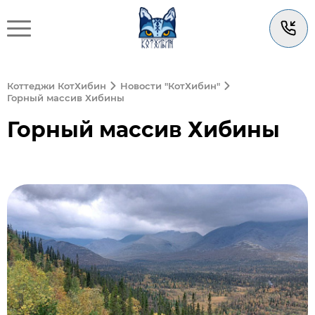
Коттеджи КотХибин
Новости "КотХибин"
Горный массив Хибины
Горный массив Хибины