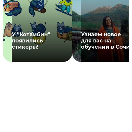
У "КотХибин"
Узнаем новое
появились
для вас на
стикеры!
обучении в Сочи